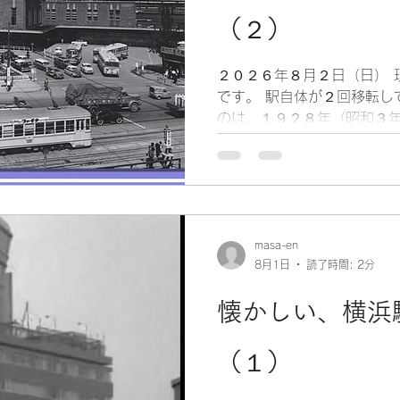
そうです。 味が良くて喉に
（２）
鳥と言えるでしょう。 製造
庫県姫路市）でした。 さす
て、価値ある商品だと思
２０２６年８月２日（日） 
です。 駅自体が２回移転し
のは、１９２８年（昭和３年
８７２年（明治５年）に、
通った時の駅で、その場所
ます。 ２代目は、１９１５
島町辺りに駅舎がありました
現在の場所に移ったと言う訳
東口側だけが使用され、西
masa-en
8月1日
読了時間: 2分
す。 西口側に開発の手が加
年（１９５５年）代頃からで
懐かしい、横浜
た駅舎はとても立派で、建
巨大なコンコースになってい
リーバス（当時は走ってい
（１）
発着するのは、ほとんどがこ
子供の頃、一番の繁華街は