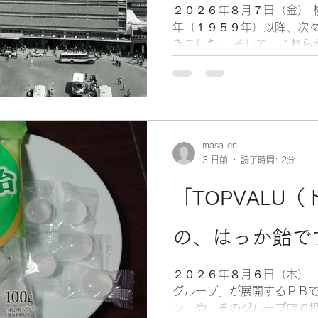
２０２６年８月７日（金） 
年（１９５９年）以降、次
きました。 そして、これら
としての優位性を、更に高め
浜で、商業地区ナンバーワ
が、完全に逆転しました。）
ると、 （１）横浜高島屋 
ープン （２）横浜ステーシ
Ｌ） １９６２年（昭和３７
masa-en
3 日前
読了時間: 2分
モンド地下街 １９６４年
（４）横浜岡田屋（現横浜
「TOPVALU
和４３年）オープン （５）
（昭和４８年）オープン と
Ｒ横浜駅利用者にとって、
の、はっか飴で
が、横浜ステーションビルで
ですから。 しかしながら、
２０２６年８月６日（木） 「
しきれなかったのも、この施
グループ」が展開するＰＢで
を注ぐあまり、ゾーン（フ
ン」や、そのグループ店で
効果や、魅力（アピール力