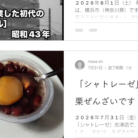
２０２６年８月１日（土） 
（「野澤屋」と「松屋」と
は、横浜市（神奈川県）です
り、映画館も密集していまし
言うことになります。） で
「有隣堂」と言う大きな書
を契機に横浜を離れたので
分以下の短い時期になってし
と多感な青春時代を、横浜
思い入れの深い街（市）と言
YouTubeで、昔の横浜の
りました。 ついつい、昔の
masa-en
7月31日
読了時間: 1分
まいます。 そんな中、横浜
の画像を見つけました。 昭
「シャトレーゼ
ープンした、とても斬新な商
の東口には、郵便局と「崎
て、バスの発着場がメインと
栗ぜんざいです
横浜駅で買い物をする時は
を通って西口のデパート（
２０２６年７月３１日（金）
モンド地下街の専門店に向か
「シャトレーゼ」志津店で
イビルは、たしか１時間で
した。 それは、あずきがた
が最上階にありました。...