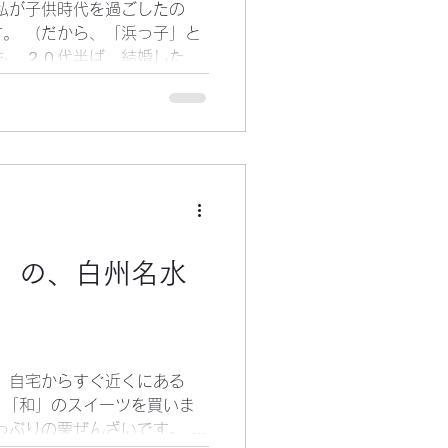
私が子供時代を過ごしたの
言う、２つの地元百貨店があ
。 （だから、「浜っ子」と
た。） 本なら何でも揃う、
も、２０代半ば、結婚したの
店の本店も、伊勢
、人生の内で、横浜時代は半
まいました。 でも、幼少期
で過ごしたので、それなりに
うことができます。 最近、
風景を、よく目にするようにな
画像等があると、見入ってし
駅東口に出現したスカイビル
和４３年（１９６８年）にオ
」の、白州名水
業ビルです。 当時、横浜駅
陽軒本店」ぐらいしかなく
言う印象でした。 だから、
、バスを東口で降り、地下道
「横浜高島屋」）や、ダイヤ
 自宅からすぐ近くにある
ったものでした。 横浜スカ
、「和」のスイーツを買いま
一周する展望型のレストラン
っぷりの栗ぜんざいです。 栗