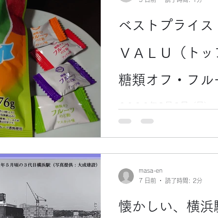
に拠点（店舗）を持つことは
横浜高島屋の建設が始まる
ベストプライス
先ずは三越に出店要請があっ
西口は、まだまだ未開発の
は低いと考え、三越はその要
ＶＡＬＵ（トッ
浜駅西口の駅前が、砂利置場
横浜高島屋が、駅前への進
糖類オフ・フル
５９年）に、店舗をオープン
元顧客層の支持を集め、大
２０２６年８月３日（月） 
た。 横浜地区ナンバーワン
ナル企画商品で、ベストプ
ど飴を買いました。 （ＰＢ
でも、特に、価格にこだわっ
式な商品名は、糖類オフ・フ
向を反映した商品と言えます
masa-en
レンジ味・グレープ味・マ
7 日前
読了時間: 2分
が、詰合せになっていました
ュな味わいで、美味しかった
懐かしい、横浜
して、２１種類のハーブや