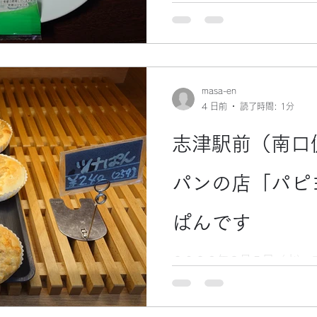
ブランドです。 イオン系列
志津店）で、この、オリジ
し。 爽やかな黄緑色（ミン
いて、とても涼しげな印象で
カ通商」（北海道北見市）
す。 広い北海道のどちらか
masa-en
4 日前
読了時間: 1分
北見市は、ハッカの街として
街中には、「北見ハッカ博
志津駅前（南口
ます。 実は、北海道を旅行
を訪れる人は意外と少ないの
北見に行った際に、この施
パンの店「パピ
慢の一つです。 （北海道の
す。） 建物は割とコンパク
ぱんです
北海道におけるハッカの歴
ての展示がされていました。
２０２６年８月５日（水） 
ハッカを絞り出す（抽出す
てパンの店「パピヨン（Papi
１つ、ツナぱんを買いました
入っているお店です。） ツ