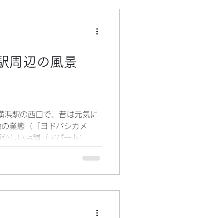
通り、ツナがトッピングにな
ツナが、ふっくら食感のパン
ても美味しかったです。 ツナ
オです。 でも、加工によっ
っています。 魚ではない、
駅周辺の風景
 お寿司では、ツナ巻きが人
ご飯でも、何にでも合わせや
。 人間だったら、業種を越
高いパーソナリティーと言え
味で、ちょっと尊敬の念を抱
横浜駅の西口で、昔は元気に
信
他の業態（「ヨドバシカメ
懐かしい店舗（デパート）と
なければならないと思いま
年（１９７３年）のオープン
、三越がメインテナントとな
かし、建物は三越仕様で建て
ー（展望）のエレベーターが
です。 三越にとって、横浜