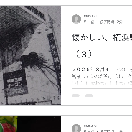
います。 そして、その名の
っていました。 やや塩味の
masa-en
に、実によく合います。 と
5 日前
読了時間: 2分
の主な材料は、マグロやカツ
て、まるで違う味わいに変わ
懐かしい、横浜
別の材料のように感じます。
気メニューです。 パンでも
（３）
すいのがツナだと主負います
えた人脈を持つ、社交性の
るのでしょう。 そう言う意
２０２６年８月４日（火） 
きました。 遠藤雅
営業していながら、今は、
ラ」）に変わったしまった
して、横浜三越は必ず挙げ
す。 横浜三越は、昭和４８
でした。 岩崎学園の施設に
る形で出店しました。 （し
られています。） シースル
あり、とても素敵なデザイン
masa-en
5 日前
読了時間: 1分