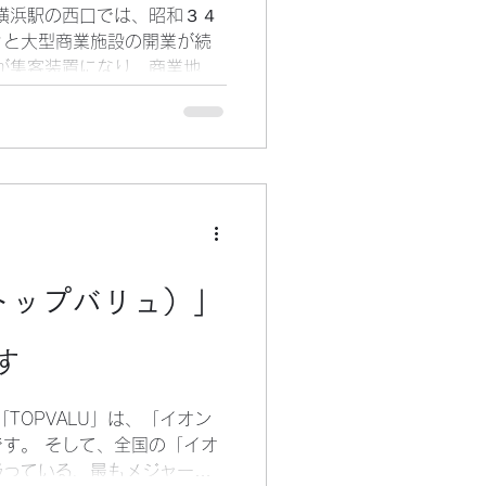
横浜駅の西口では、昭和３４
々と大型商業施設の開業が続
が集客装置になり、商業地区
たと言えます。 （当時の横
ンと言えば伊勢佐木町でした
 主な、新規商業施設を挙げ
１９５９年（昭和３４年）オ
ョンビル（現横浜ＣＩＡ
年）オープン （３）ダイヤ
（昭和３９年）オープン
モアーズ） １９６８年（昭
（トップバリュ）」
相鉄ジョイナス １９７３年
なります。 これらの中で、Ｊ
もっとも利便性が高かったの
す
した。 なにしろ、駅の真上
その立地の良さを充分に活か
TOPVALU」は、「イオン
設です。 テナント誘致に力
す。 そして、全国の「イオ
ロア）としての品揃えの相乗
扱っている、最もメジャーな
）の醸成が充分に