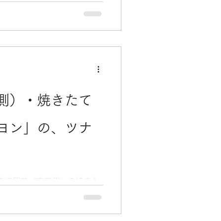
のスーパー「マルエツ」（新
ナル商品のはっか飴を買いま
ト・グリーン）の袋に入って
す。 この色は、「北見ハッ
の商品にも使われている色で
と言えば右側（道東）にある
知られています。 北見市の
物館」と言う観光施設もあり
側）・焼きたて
する人は多くても、この施設
が実情です。 私は、出張で
設を訪ねたことがあるのが自
ヨン」の、ツナ
札幌で勤務していた時代で
トな造りですが、所狭しと、
史や、ハッカそのものについ
 また、中央部分には、昔、
志津駅前（南口側）の焼きた
る）時に使
llon）」で、定番メニューの
。 （ここは、個人的に気に
ナぱんは、まん丸い形をして