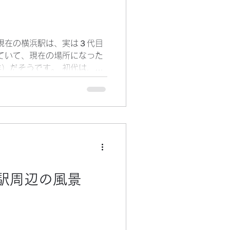
も優しいのは、まさに一石二
元は、扇雀飴本舗（本社は兵
が、イオンのＰＢだけあっ
いました。 遠藤雅信
現在の横浜駅は、実は３代目
ていて、現在の場所になった
）だそうです。 初代は、１
新橋と横浜間で電車が初めて
は、今、桜木町駅になってい
年（大正４年）に開業で、高
。 その後、１９２８年に、
です。 開業当時は、現在の
口側は砂利置場だったそうで
わったのは、戦後の昭和３０
した。 横浜駅東口側にあっ
駅周辺の風景
物内は、今の上野駅のような
たと記憶しています。 トロ
ました）や市電、市バス等が
の東口の駅前でした。 私が
伊勢佐木町周辺でした。