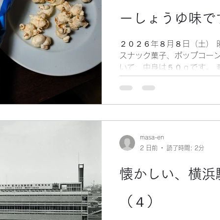
ーしょうゆ味で
２０２６年８月８日（土） 
スナック菓子、ポップコーン
いて、中身は５０ｇです。 
ッケージデザインでした。 
てっきり、アメリカとかの
ら、日本のブランドでした。
の発売以来、このブランド
（まさに、ロングセラー商品
パンフリトレー」で、本社
masa-en
2 日前
読了時間: 2分
（株式の１００％を、「カ
す。） 食物繊維がたっぷり
懐かしい、横浜
もいいと言えます。 なんと
した。 バターとしょうゆの
ょう。 和風テーストで、と
（４）
遠藤雅信