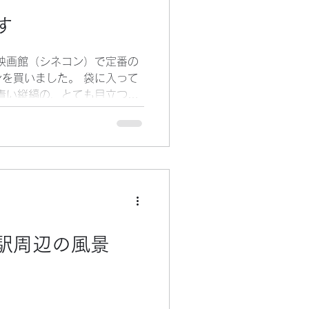
す
映画館（シネコン）で定番の
を買いました。 袋に入って
青い縦縞の、とても目立つパ
マイクと言うブランドです。
ライセンス商品かと思った
 １９５７年（昭和３２年）
名を使用しているそうです。
です。） 製造元は、「ジャ
は茨城県古河市にあります。
ルビー」が所有していま
入っているので、体にはとて
駅周辺の風景
なく、味に懐かしさを覚えま
風味が、効いているからでし
ても美味しかったです。