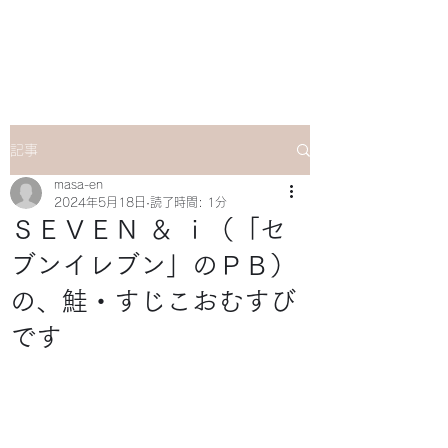
マサ企画のWebsite
記事
masa-en
2024年5月18日
読了時間: 1分
ＳＥＶＥＮ ＆ ｉ（「セ
ブンイレブン」のＰＢ）
の、鮭・すじこおむすび
です