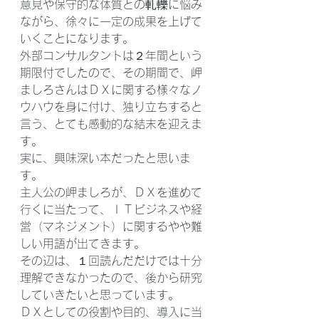
意見や保守的な体質との軋轢に悩み
ながら、徐々に一定の成果を上げて
いくことになります。
外部コンサルタントは２年間という
期限付でしたので、その期間で、岬
ましろさんはＤＸに関する様々なノ
ウハウを身に付け、独り立ちすると
言う、とても感動的な結末を迎えま
す。
実に、興味深い本だったと思いま
す。
主人公の岬ましろが、ＤＸを進めて
行くに当たって、ＩＴビジネスや経
営（マネジメント）に関するやや難
しい用語が出てきます。
その辺は、１回読んだだけでは十分
理解できなかったので、後から研究
していきたいと思っています。
ＤＸとしての役割や目的、導入に当