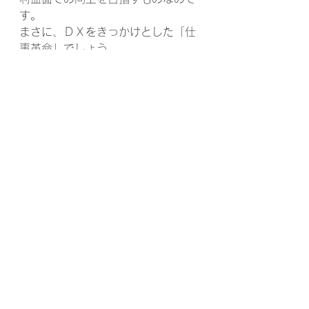
す。
まさに、ＤＸをきっかけとした「仕
事革命」でしょう。
今、世界的に業績を伸ばしている会
社は、全て「ＮａｔｉｖｅＤＸ」と
言って、ＤＸが当たり前になって仕
事が回っているそうです。
アナログの世界で仕事をしてきた人
間にとっては、本当に住みにくい世
の中になったものです。
（特に、文系で育った人間はついて
いけません。）
　　　　　遠藤雅信