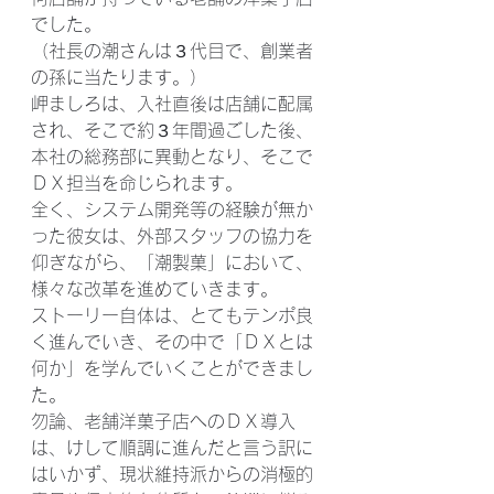
でした。
（社長の潮さんは３代目で、創業者
の孫に当たります。）
岬ましろは、入社直後は店舗に配属
され、そこで約３年間過ごした後、
本社の総務部に異動となり、そこで
ＤＸ担当を命じられます。
全く、システム開発等の経験が無か
った彼女は、外部スタッフの協力を
仰ぎながら、「潮製菓」において、
様々な改革を進めていきます。
ストーリー自体は、とてもテンポ良
く進んでいき、その中で「ＤＸとは
何か」を学んでいくことができまし
た。
勿論、老舗洋菓子店へのＤＸ導入
は、けして順調に進んだと言う訳に
はいかず、現状維持派からの消極的