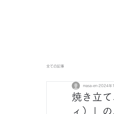
マサ企画のWebsite
全ての記事
masa-en
2024年
焼き立て
ィ）」の