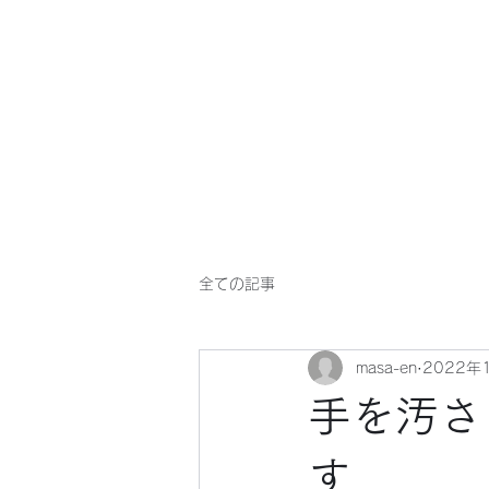
マサ企画のWebsite
全ての記事
masa-en
2022年
手を汚さ
す