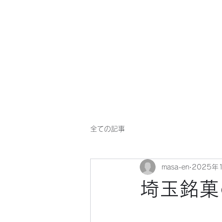
マサ企画のWebsite
全ての記事
masa-en
2025年
埼玉銘菓