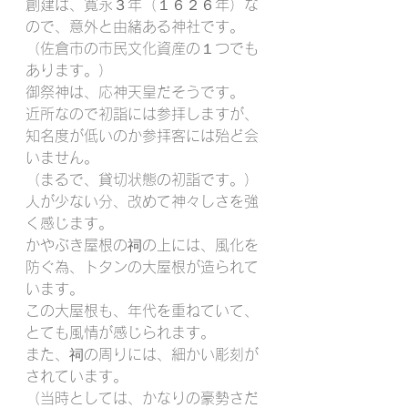
創建は、寛永３年（１６２６年）な
ので、意外と由緒ある神社です。
（佐倉市の市民文化資産の１つでも
あります。）
御祭神は、応神天皇だそうです。
近所なので初詣には参拝しますが、
知名度が低いのか参拝客には殆ど会
いません。
（まるで、貸切状態の初詣です。）
人が少ない分、改めて神々しさを強
く感じます。
かやぶき屋根の祠の上には、風化を
防ぐ為、トタンの大屋根が造られて
います。
この大屋根も、年代を重ねていて、
とても風情が感じられます。
また、祠の周りには、細かい彫刻が
されています。
（当時としては、かなりの豪勢さだ