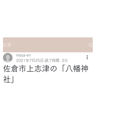
マサ企画のWebsite
記事
masa-en
2021年7月25日
読了時間: 2分
佐倉市上志津の「八幡神
社」