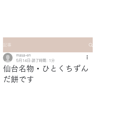
マサ企画のWebsite
記事
masa-en
5月14日
読了時間: 1分
仙台名物・ひとくちずん
だ餅です