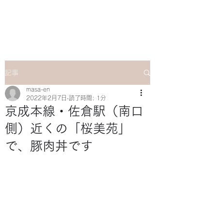
マサ企画のWebsite
記事
masa-en
2022年2月7日
読了時間: 1分
京成本線・佐倉駅（南口
側）近くの「桜美苑」
で、豚肉丼です