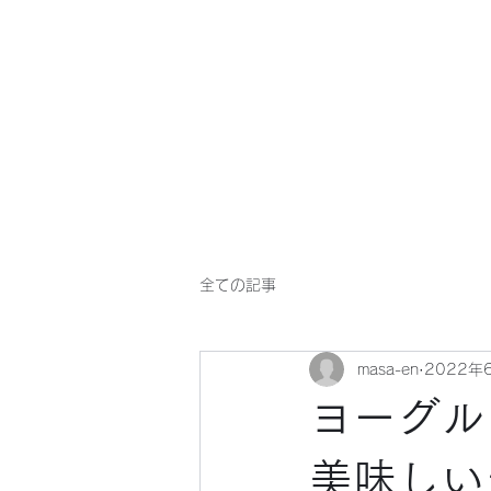
マサ企画のWebsite
全ての記事
masa-en
2022年
ヨーグル
美味しい