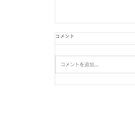
コメント
コメントを追加…
マイク・ポップコーンの、バ
ターしょうゆ味です