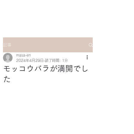
マサ企画のWebsite
記事
masa-en
2024年4月29日
読了時間: 1分
モッコウバラが満開でし
た