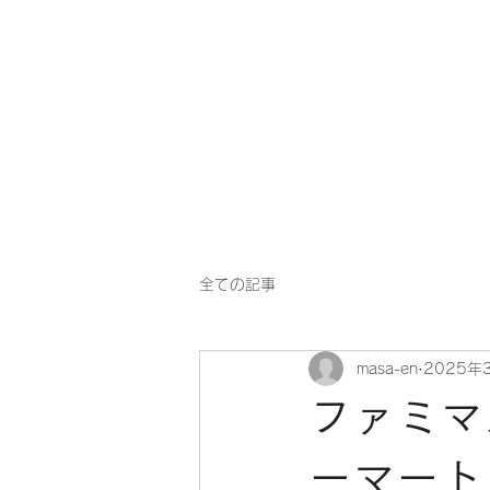
マサ企画のWebsite
全ての記事
masa-en
2025年
ファミマ
ーマート