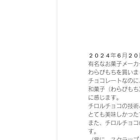
２０２４年６月２０
有名なお菓子メーカ
わらびもちを買いま
チョコレートなのに
和菓子（わらびもち
に感じます。
チロルチョコの技術
とても美味しかった
また、チロルチョコ
す。
（常に、スクラップ