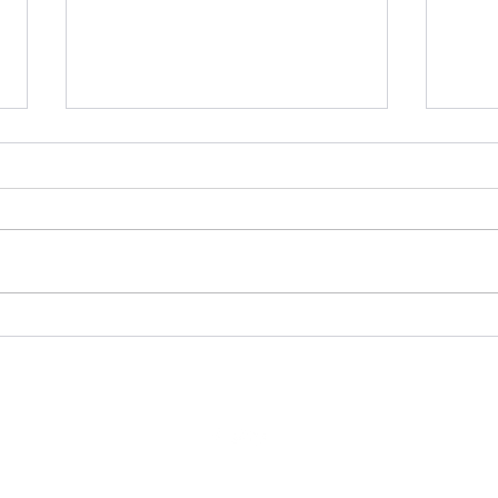
志津駅前（南口側）・焼きた
懐か
てパンの店「パピヨン」の、
（３
ツナぱんです