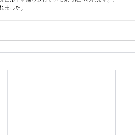
れました。