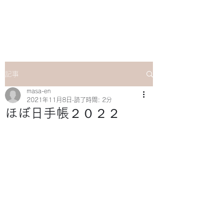
マサ企画のWebsite
記事
masa-en
2021年11月8日
読了時間: 2分
ほぼ日手帳２０２２