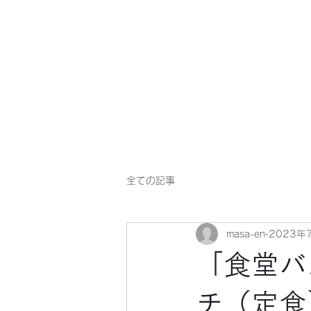
マサ企画のWebsite
全ての記事
masa-en
2023年
「食堂バ
チ（定食