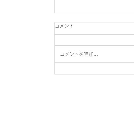
コメント
コメントを追加…
ファミマル（コンビニ「ファ
ミリーマート」のオリジナル
商品）の、バニラクリームサ
ンドクラッカーです