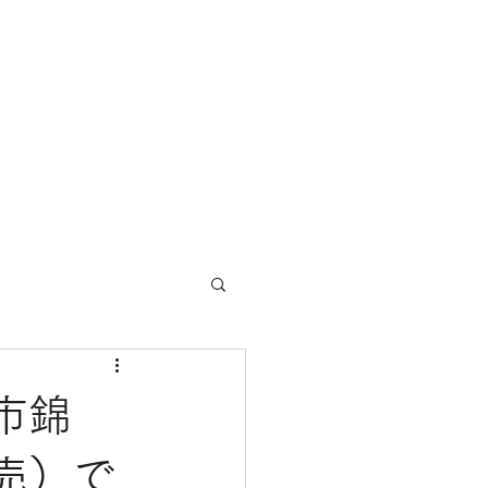
ホーム
ブログ
概要
サービス
市錦
売）で