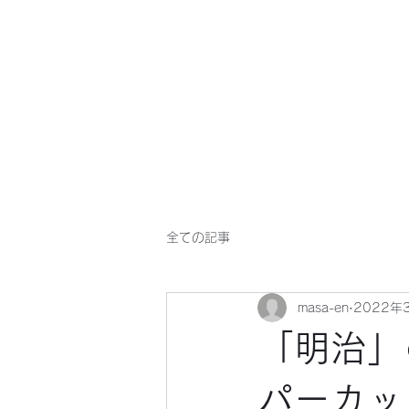
マサ企画のWebsite
全ての記事
masa-en
2022年
「明治」
パーカッ