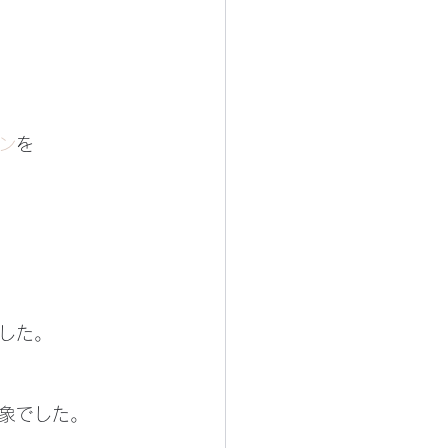
ン
を
した。
象でした。