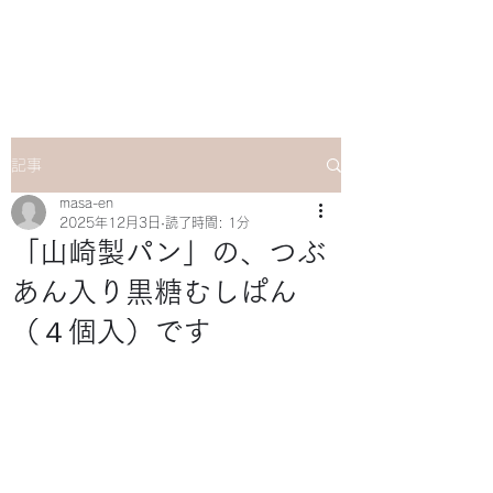
マサ企画のWebsite
記事
masa-en
2025年12月3日
読了時間: 1分
「山崎製パン」の、つぶ
あん入り黒糖むしぱん
（４個入）です