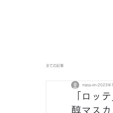
マサ企画のWebsite
全ての記事
masa-en
2023年
「ロッテ
醇マスカ