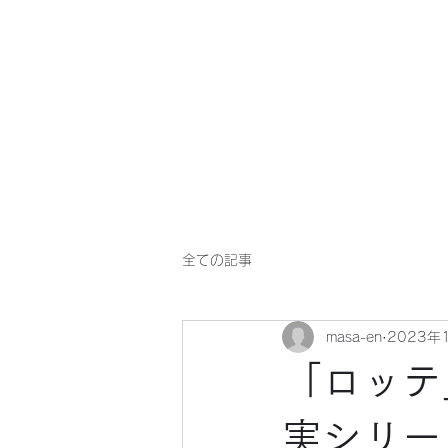
マサ企画のWebsite
全ての記事
masa-en
2023年
「ロッテ
実シリー