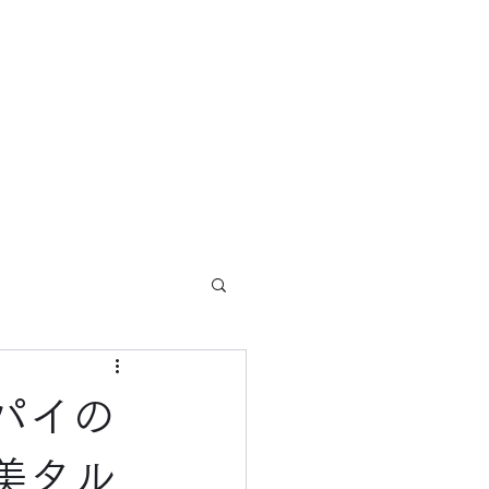
ホーム
ブログ
概要
サービス
パイの
美タル