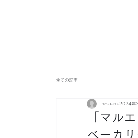
マサ企画のWebsite
全ての記事
masa-en
2024年
「マルエ
ベーカリ