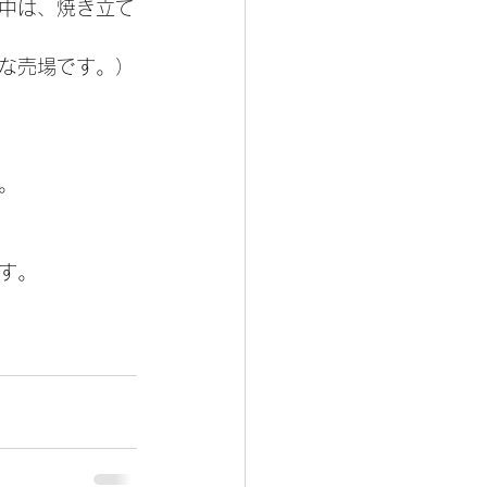
中は、焼き立て
な売場です。）
。
す。