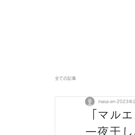
マサ企画のWebsite
全ての記事
masa-en
2023年
「マルエ
一夜干し