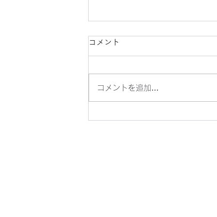
コメント
コメントを追加…
ファミマル（コンビニ「ファ
ミリーマート」のオリジナル
商品）の、バニラクリームサ
ンドクラッカーです