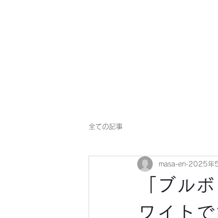
マサ企画のWebsite
全ての記事
masa-en
2025年
「ブルボ
ワイトで