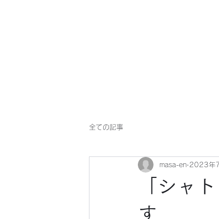
マサ企画のWebsite
全ての記事
masa-en
2023年
「シャト
す