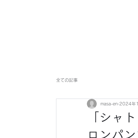
マサ企画のWebsite
全ての記事
masa-en
2024年
「シャト
ロンパン