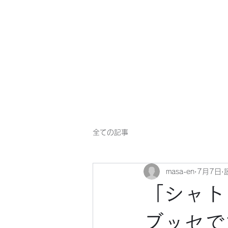
マサ企画のWebsite
全ての記事
masa-en
7月7日
「シャト
ブッセで