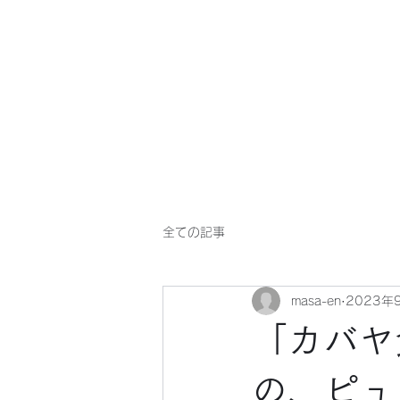
マサ企画のWebsite
全ての記事
masa-en
2023年
「カバヤ
の、ピュ